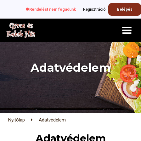
Rendelést nem fogadunk
Regisztráció
Belépés
Adatvédelem
Nyitólap
Adatvédelem
Adatvédelem