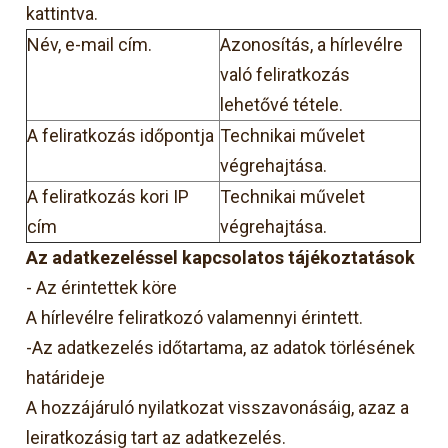
kattintva.
Név, e-mail cím.
Azonosítás, a hírlevélre
való feliratkozás
lehetővé tétele.
A feliratkozás időpontja
Technikai művelet
végrehajtása.
A feliratkozás kori IP
Technikai művelet
cím
végrehajtása.
Az adatkezeléssel kapcsolatos tájékoztatások
- Az érintettek köre
A hírlevélre feliratkozó valamennyi érintett.
-Az adatkezelés időtartama, az adatok törlésének
határideje
A hozzájáruló nyilatkozat visszavonásáig, azaz a
leiratkozásig tart az adatkezelés.