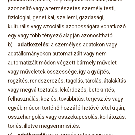
azonosító vagy a természetes személy testi,
fiziológiai, genetikai, szellemi, gazdasági,
kulturális vagy szociális azonosságára vonatkozó
egy vagy több tényező alapján azonosítható.
b)
adatkezelés:
a személyes adatokon vagy
adatállományokon automatizált vagy nem
automatizált módon végzett bármely művelet
vagy műveletek összessége, így a gyűjtés,
rögzítés, rendszerezés, tagolás, tárolás, átalakítás
vagy megváltoztatás, lekérdezés, betekintés,
felhasználás, közlés, továbbítás, terjesztés vagy
egyéb módon történő hozzáférhetővé tétel útján,
összehangolás vagy összekapcsolás, korlátozás,
törlés, illetve megsemmisítés.
c)
adatkezelő:
az a természetes vagy jogi