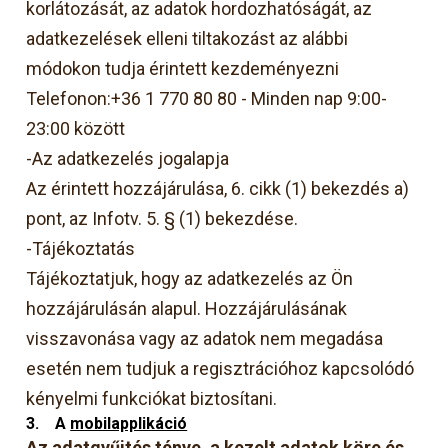
korlátozását, az adatok hordozhatóságát, az
adatkezelések elleni tiltakozást az alábbi
módokon tudja érintett kezdeményezni
Telefonon:+36 1 770 80 80 - Minden nap 9:00-
23:00 között
-Az adatkezelés jogalapja
Az érintett hozzájárulása, 6. cikk (1) bekezdés a)
pont, az Infotv. 5. § (1) bekezdése.
-Tájékoztatás
Tájékoztatjuk, hogy az adatkezelés az Ön
hozzájárulásán alapul. Hozzájárulásának
visszavonása vagy az adatok nem megadása
esetén nem tudjuk a regisztrációhoz kapcsolódó
kényelmi funkciókat biztosítani.
3.
A
mobilapplikáció
Az adatgyűjtés ténye, a kezelt adatok köre és