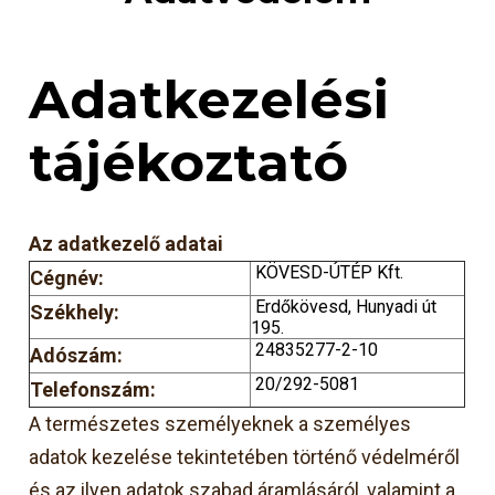
Adatkezelési
tájékoztató
A
z adatkezelő adatai
KÖVESD-ÚTÉP Kft.
Cégnév:
Erdőkövesd, Hunyadi út
Székhely:
195.
24835277-2-10
Adószám:
20/292-5081
Telefonszám:
A természetes személyeknek a személyes
adatok kezelése tekintetében történő védelméről
és az ilyen adatok szabad áramlásáról, valamint a