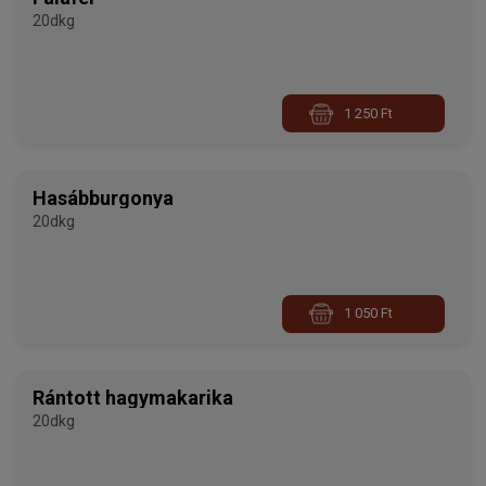
20dkg
1 250 Ft
Hasábburgonya
20dkg
1 050 Ft
Rántott hagymakarika
20dkg