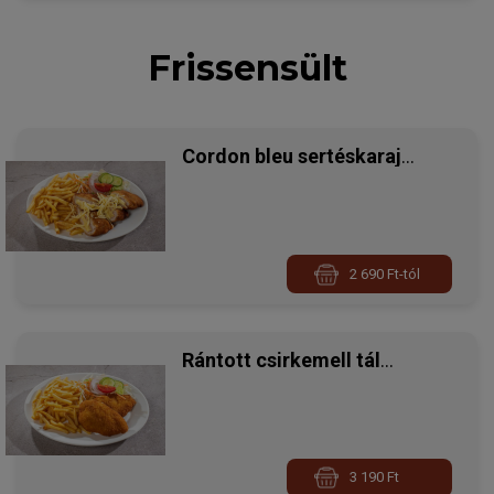
Frissensült
Cordon bleu sertéskaraj
hasábburgonyával
2 690 Ft-tól
Rántott csirkemell tál
hasábburgonyával
3 190 Ft