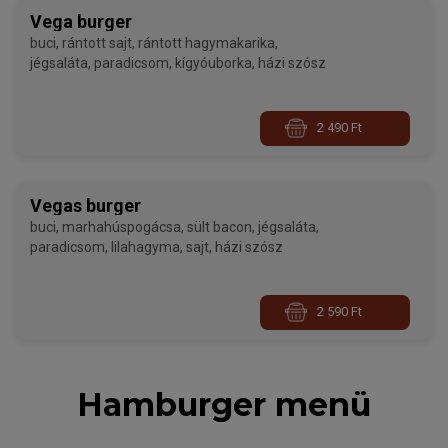
Vega burger
buci, rántott sajt, rántott hagymakarika,
jégsaláta, paradicsom, kígyóuborka, házi szósz
2 490 Ft
Vegas burger
buci, marhahúspogácsa, sült bacon, jégsaláta,
paradicsom, lilahagyma, sajt, házi szósz
2 590 Ft
Hamburger menü