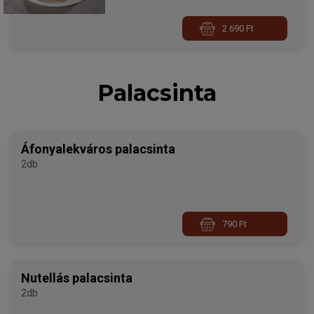
2 690 Ft
Palacsinta
Áfonyalekváros palacsinta
2db
790 Ft
Nutellás palacsinta
2db