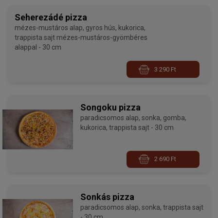
Seherezádé pizza
mézes-mustáros alap, gyros hús, kukorica,
trappista sajt mézes-mustáros-gyömbéres
alappal - 30 cm
3 290 Ft
Songoku pizza
paradicsomos alap, sonka, gomba,
kukorica, trappista sajt - 30 cm
2 690 Ft
Sonkás pizza
paradicsomos alap, sonka, trappista sajt
- 30 cm