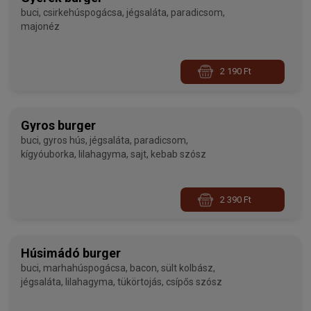
buci, csirkehúspogácsa, jégsaláta, paradicsom,
majonéz
2 190 Ft
Gyros burger
buci, gyros hús, jégsaláta, paradicsom,
kígyóuborka, lilahagyma, sajt, kebab szósz
2 390 Ft
Húsimádó burger
buci, marhahúspogácsa, bacon, sült kolbász,
jégsaláta, lilahagyma, tükörtojás, csípős szósz