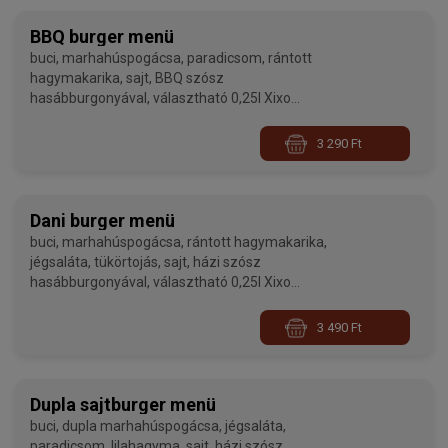
BBQ burger menü
buci, marhahúspogácsa, paradicsom, rántott
hagymakarika, sajt, BBQ szósz
hasábburgonyával, választható 0,25l Xixo
üdítővel
3 290 Ft
Dani burger menü
buci, marhahúspogácsa, rántott hagymakarika,
jégsaláta, tükörtojás, sajt, házi szósz
hasábburgonyával, választható 0,25l Xixo
üdítővel
3 490 Ft
Dupla sajtburger menü
buci, dupla marhahúspogácsa, jégsaláta,
paradicsom, lilahagyma, sajt, házi szósz