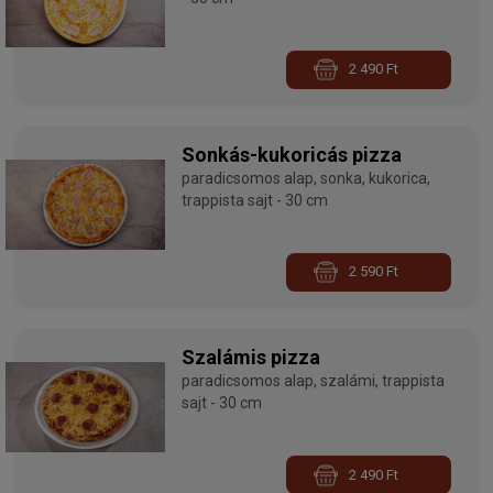
2 490 Ft
Sonkás-kukoricás pizza
paradicsomos alap, sonka, kukorica,
trappista sajt - 30 cm
2 590 Ft
Szalámis pizza
paradicsomos alap, szalámi, trappista
sajt - 30 cm
2 490 Ft