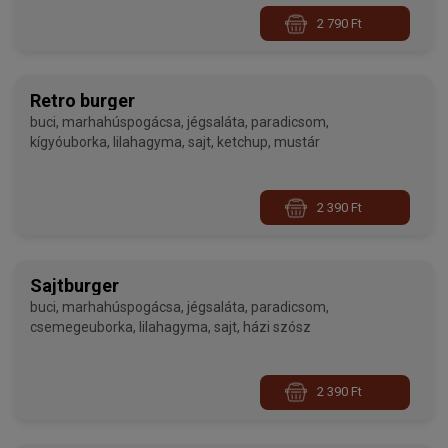
2 790 Ft
Retro burger
buci, marhahúspogácsa, jégsaláta, paradicsom,
kígyóuborka, lilahagyma, sajt, ketchup, mustár
2 390 Ft
Sajtburger
buci, marhahúspogácsa, jégsaláta, paradicsom,
csemegeuborka, lilahagyma, sajt, házi szósz
2 390 Ft