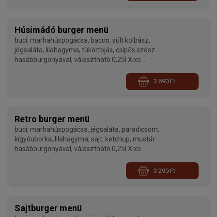
Húsimádó burger menü
buci, marhahúspogácsa, bacon, sült kolbász,
jégsaláta, lilahagyma, tükörtojás, csípős szósz
hasábburgonyával, választható 0,25l Xixo
üdítővel
3 690 Ft
Retro burger menü
buci, marhahúspogácsa, jégsaláta, paradicsom,
kígyóuborka, lilahagyma, sajt, ketchup, mustár
hasábburgonyával, választható 0,25l Xixo
üdítővel
3 290 Ft
Sajtburger menü