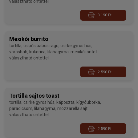
választható öntettel
3 190 Ft
Mexikói burrito
tortilla, csípős babos ragu, csirke gyros hús,
vörösbab, kukorica, lilahagyma, mexikói öntet
választható öntettel
2 590 Ft
Tortilla sajtos toast
tortilla, csirke gyros hús, káposzta, kígyóuborka,
paradicsom, lilahagyma, mozzarella sajt
választható öntettel
2 590 Ft