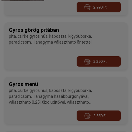
2 990 Ft
Gyros görög pitában
pita, csirke gyros hús, káposzta, kígyóuborka,
paradicsom, lilahagyma választható öntettel
2 290 Ft
Gyros menü
pita, csirke gyros hús, káposzta, kígyóuborka,
paradicsom, lilahagyma hasábburgonyával,
választható 0,25l Xixo üdítővel, választható
öntettel
2 850 Ft