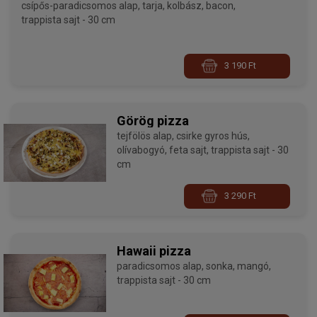
csípős-paradicsomos alap, tarja, kolbász, bacon,
trappista sajt - 30 cm
3 190 Ft
Görög pizza
tejfölös alap, csirke gyros hús,
olívabogyó, feta sajt, trappista sajt - 30
cm
3 290 Ft
Hawaii pizza
paradicsomos alap, sonka, mangó,
trappista sajt - 30 cm