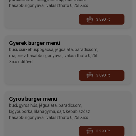
hasábburgonyával, választható 0,25l Xixo
üdítővel
3 890 Ft
Gyerek burger menü
buci, csirkehúspogácsa, jégsaláta, paradicsom,
majonéz hasábburgonyával, választható 0,25l
Xixo üdítővel
3 090 Ft
Gyros burger menü
buci, gyros hús, jégsaláta, paradicsom,
kígyóuborka, lilahagyma, sajt, kebab szósz
hasábburgonyával, választható 0,25l Xixo
üdítővel
3 290 Ft