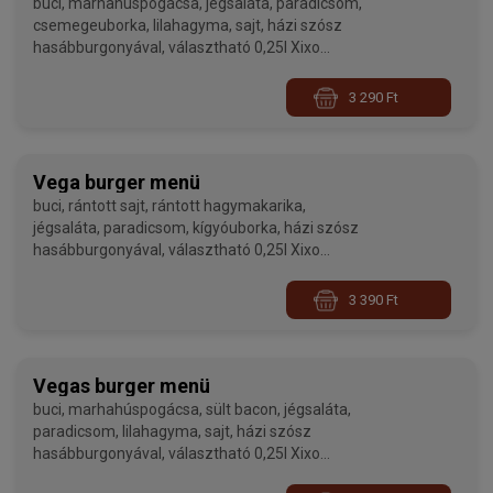
buci, marhahúspogácsa, jégsaláta, paradicsom,
csemegeuborka, lilahagyma, sajt, házi szósz
hasábburgonyával, választható 0,25l Xixo
üdítővel
3 290 Ft
Vega burger menü
buci, rántott sajt, rántott hagymakarika,
jégsaláta, paradicsom, kígyóuborka, házi szósz
hasábburgonyával, választható 0,25l Xixo
üdítővel
3 390 Ft
Vegas burger menü
buci, marhahúspogácsa, sült bacon, jégsaláta,
paradicsom, lilahagyma, sajt, házi szósz
hasábburgonyával, választható 0,25l Xixo
üdítővel