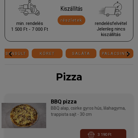
Kiszállítás
részletek
min. rendelés
rendelésfelvétel
Jelenleg nincs
1 500 Ft - 7 000 Ft
kiszállí­tás
RISSENSÜLT
KÖRET
SALÁTA
PALACSINTA
Pizza
BBQ pizza
BBQ alap, csirke gyros hús, lilahagyma,
trappista sajt - 30 cm
3 190 Ft