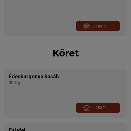
3 190 Ft
Köret
Édesburgonya hasáb
20dkg
1 250 Ft
Falafel