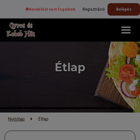
Rendelést nem fogadunk
Regisztráció
Belépés
Étlap
Nyitólap
Étlap