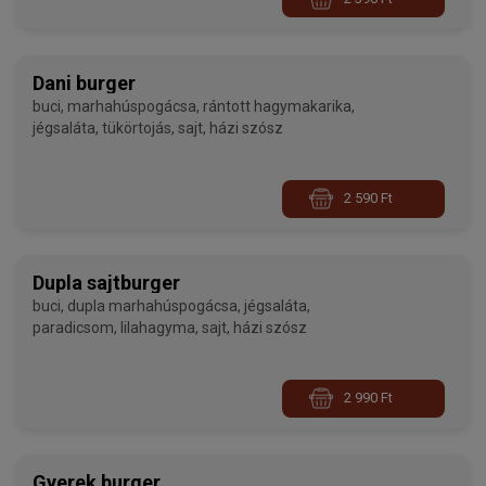
Dani burger
buci, marhahúspogácsa, rántott hagymakarika,
jégsaláta, tükörtojás, sajt, házi szósz
2 590 Ft
Dupla sajtburger
buci, dupla marhahúspogácsa, jégsaláta,
paradicsom, lilahagyma, sajt, házi szósz
2 990 Ft
Gyerek burger