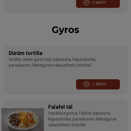
3 490 Ft
Gyros
Dürüm tortilla
tortilla, csirke gyros hús, káposzta, kígyóuborka,
paradicsom, lilahagyma választható öntettel
2 490 Ft
Falafel tál
hasábburgonya, falafel, káposzta,
kígyóuborka, paradicsom, lilahagyma
választható öntettel