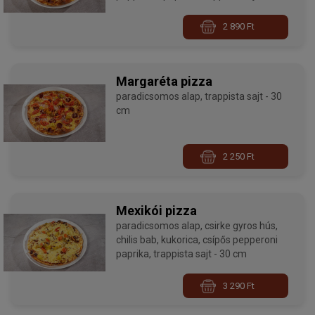
2 890 Ft
Margaréta pizza
paradicsomos alap, trappista sajt - 30
cm
2 250 Ft
Mexikói pizza
paradicsomos alap, csirke gyros hús,
chilis bab, kukorica, csípős pepperoni
paprika, trappista sajt - 30 cm
3 290 Ft