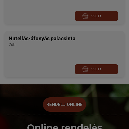
990 Ft
Nutellás-áfonyás palacsinta
2db
990 Ft
RENDELJ ONLINE
Online rendelés