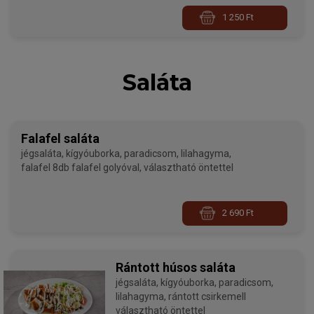
1 250 Ft
Saláta
Falafel saláta
jégsaláta, kígyóuborka, paradicsom, lilahagyma,
falafel 8db falafel golyóval, választható öntettel
2 690 Ft
Rántott húsos saláta
jégsaláta, kígyóuborka, paradicsom,
lilahagyma, rántott csirkemell
választható öntettel