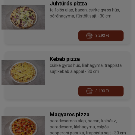
Juhtúrós pizza
tejfölös alap, bacon, csirke gyros hús,
póréhagyma, füstölt sajt - 30 cm
3 290 Ft
Kebab pizza
csirke gyros hús, lilahagyma, trappista
sajt kebab alappal - 30 cm
3 190 Ft
Magyaros pizza
paradicsomos alap, bacon, kolbász,
paradicsom, lilahagyma, csípős
pepperoni paprika, trappista sajt - 30 cm