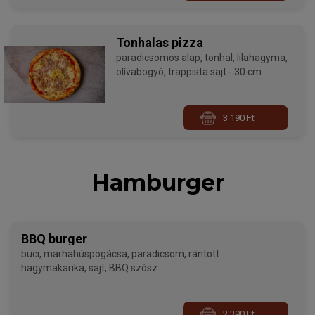
Tonhalas pizza
paradicsomos alap, tonhal, lilahagyma,
olívabogyó, trappista sajt - 30 cm
3 190 Ft
Hamburger
BBQ burger
buci, marhahúspogácsa, paradicsom, rántott
hagymakarika, sajt, BBQ szósz
2 390 Ft