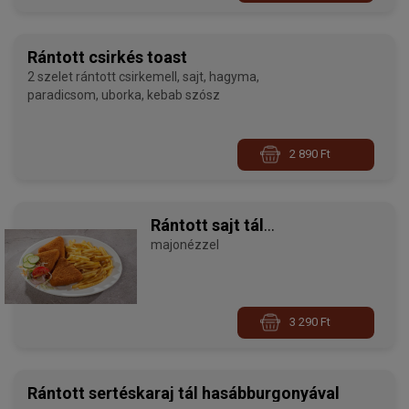
Rántott csirkés toast
2 szelet rántott csirkemell, sajt, hagyma,
paradicsom, uborka, kebab szósz
2 890 Ft
Rántott sajt tál
hasábburgonyával
majonézzel
3 290 Ft
Rántott sertéskaraj tál hasábburgonyával